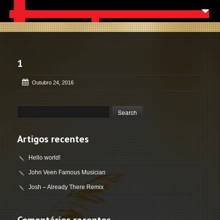
NOTÍCIAS
ARQUITECTURA / ENGENHARIA
1
CARPINTARIA E MOBILIÁRIO
Outubro 24, 2016
CASAS DE BANHO
CONSTRUÇÃO E REMODELAÇÕES
DECORAÇÃO
Artigos recentes
CORTINAS E TAPETES
Hello world!
ELECTRODOMÉSTICOS
John Veen Famous Musician
EXTERIORES
Josh – Already There Remix
CONTACTOS